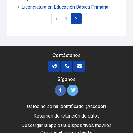
Licenciatura en Educación Básica Primaria
Página anterior
Página 1
Página 2
«
1
2
Contáctanos
Síganos
Usted no se ha identificado. (
Acceder
)
Resumen de retención de datos
Descargar la app para dispositivos móviles
Cambiar al tema estándar