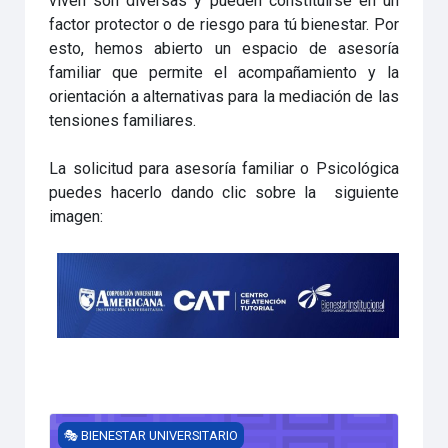
viven son diversas y pueden constituirse en un
factor protector o de riesgo para tú bienestar. Por
esto, hemos abierto un espacio de asesoría
familiar que permite el acompañamiento y la
orientación a alternativas para la mediación de las
tensiones familiares.
La solicitud para asesoría familiar o Psicológica
puedes hacerlo dando clic sobre la siguiente
imagen:
Estrategias para la toma de decisiones 💡
🎭 BIENESTAR UNIVERSITARIO