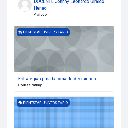
DOCENTE Johnny Leonardo Giraldo
Henao
Profesor
Estrategias para la toma de decisiones
🎭 BIENESTAR UNIVERSITARIO
Estrategias para la toma de decisiones
Course rating
:
Aulas con Sentido
🎭 BIENESTAR UNIVERSITARIO