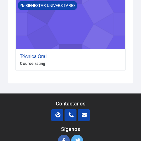
Técnica Oral
🎭 BIENESTAR UNIVERSITARIO
Técnica Oral
Course rating
:
Contáctanos
Síganos