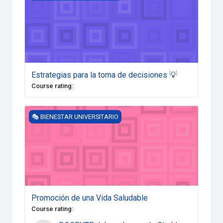
Estrategias para la toma de decisiones 💡
Course rating
:
Promoción de una Vida Saludable
🎭 BIENESTAR UNIVERSITARIO
Promoción de una Vida Saludable
Course rating
: